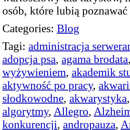
osób, które lubią poznawać 
Categories:
Blog
Tagi:
administracja serwera
adopcja psa
,
agama brodata
wyżywieniem
,
akademik st
aktywność po pracy
,
akwar
słodkowodne
,
akwarystyka
algorytmy
,
Allegro
,
Alzhei
konkurencji
,
andropauza
,
A